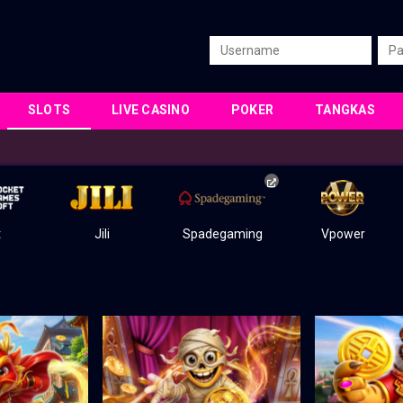
SLOTS
LIVE CASINO
POKER
TANGKAS
t
Jili
Spadegaming
Vpower