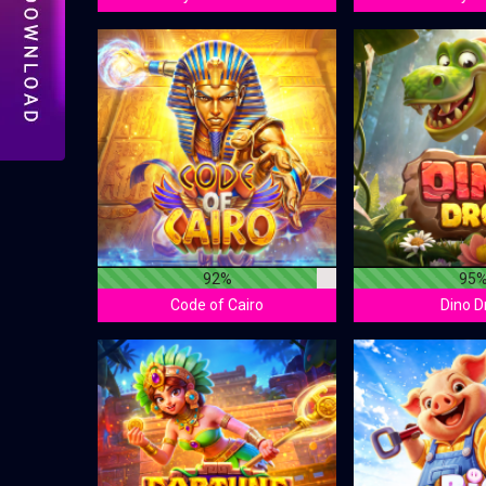
92%
95
Code of Cairo
Dino D