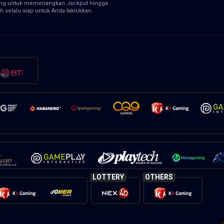
ng untuk memenangkan Jackpot hingga
h selalu siap untuk Anda taklukkan.
LOTTERY
OTHERS