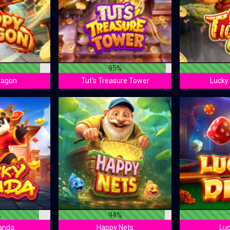
%
95%
ragon
Tut's Treasure Tower
Lucky 
%
94%
anda
Happy Nets
Luc