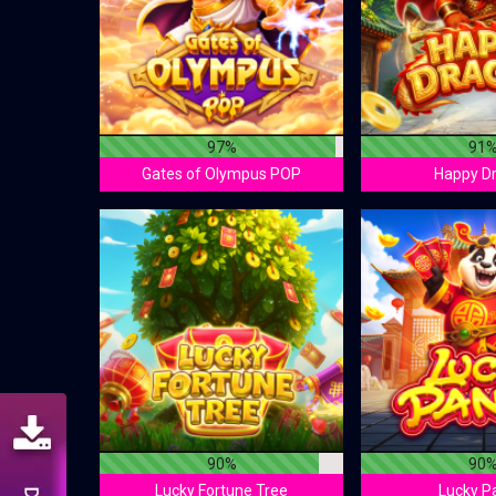
97%
91
Gates of Olympus POP
Happy D
90%
90
Lucky Fortune Tree
Lucky P