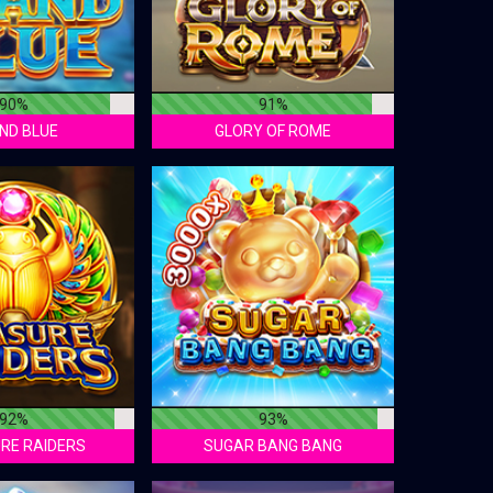
90%
91%
ND BLUE
GLORY OF ROME
92%
93%
RE RAIDERS
SUGAR BANG BANG