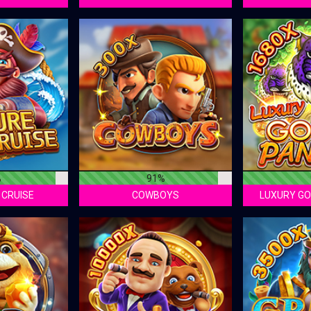
%
91%
 CRUISE
COWBOYS
LUXURY GO