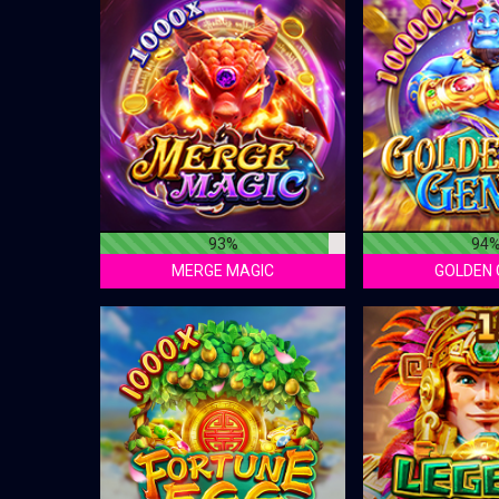
93%
94
MERGE MAGIC
GOLDEN 