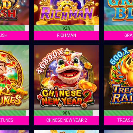
%
92%
RUSH
RICH MAN
GRA
%
90%
RTUNES
CHINESE NEW YEAR 2
TREASU