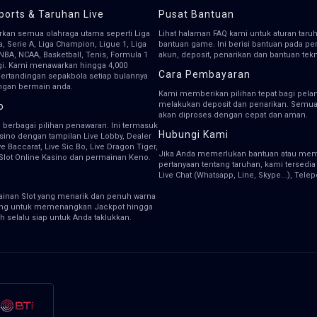
ports & Taruhan Live
Pusat Bantuan
kan semua olahraga utama seperti Liga
Lihat halaman FAQ kami untuk aturan taru
ga, Serie A, Liga Champion, Ligue 1, Liga
bantuan game. Ini berisi bantuan pada 
NBA, NCAA, Basketball, Tenis, Formula 1
akun, deposit, penarikan dan bantuan tekn
gi. Kami menawarkan hingga 4,000
Cara Pembayaran
pertandingan sepakbola setiap bulannya
ngan bermain anda.
Kami memberikan pilihan tepat bagi pela
melakukan deposit dan penarikan. Semua 
o
akan diproses dengan cepat dan aman.
 berbagai pilihan penawaran. Ini termasuk
Hubungi Kami
asino dengan tampilan Live Lobby, Dealer
ive Baccarat, Live Sic Bo, Live Dragon Tiger,
Jika Anda memerlukan bantuan atau memi
, Slot Online Kasino dan permainan Keno.
pertanyaan tentang taruhan, kami tersedia
Live Chat (Whatsapp, Line, Skype...), Tele
inan Slot yang menarik dan penuh warna
ng untuk memenangkan Jackpot hingga
h selalu siap untuk Anda taklukkan.