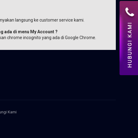
anyakan langsung ke customer service kami.
ang ada di menu My Account ?
akan chrome incognito yang ada di Google Chrome.
ngi Kami