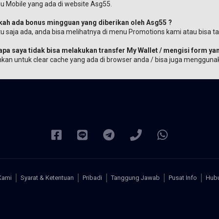
 Mobile yang ada di website Asg55.
kah ada bonus mingguan yang diberikan oleh Asg55 ?
u saja ada, anda bisa melihatnya di menu Promotions kami atau bisa t
pa saya tidak bisa melakukan transfer My Wallet / mengisi form y
hkan untuk clear cache yang ada di browser anda / bisa juga menggun
Kami
Syarat & Ketentuan
Pribadi
Tanggung Jawab
Pusat Info
Hubu